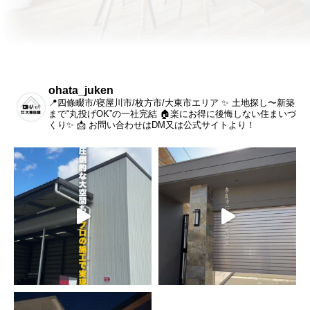
ohata_juken
📍四條畷市/寝屋川市/枚方市/大東市エリア
✨ 土地探し〜新築
まで“丸投げOK”の一社完結
🏠楽にお得に後悔しない住まいづ
くり✨
📩 お問い合わせはDM又は公式サイトより！