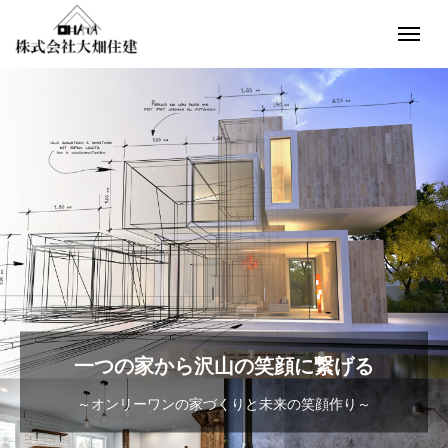
一
つ
の
家
か
ら
沢
山
の
笑
顔
に
繋
げ
る
～オンリーワンの家づくりと未来の笑顔作り～